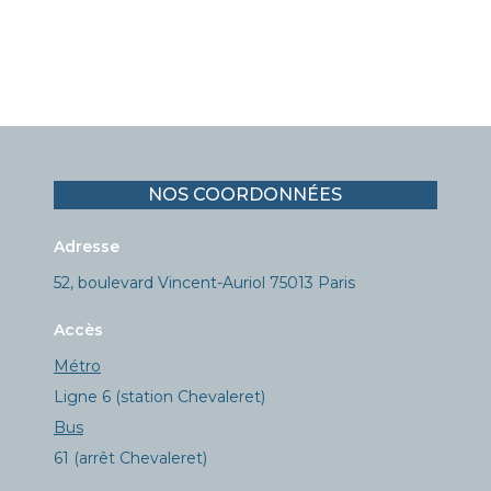
NOS COORDONNÉES
Adresse
52, boulevard Vincent-Auriol 75013 Paris
Accès
Métro
Ligne 6 (station Chevaleret)
Bus
61 (arrêt Chevaleret)