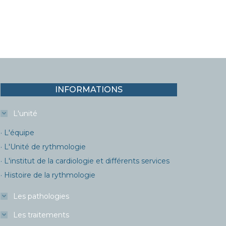
INFORMATIONS
L'unité
· L'équipe
· L'Unité de rythmologie
· L'institut de la cardiologie et différents services
· Histoire de la rythmologie
Les pathologies
Les traitements