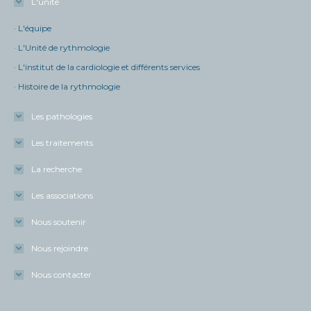
L'unité
· L'équipe
· L'Unité de rythmologie
· L'institut de la cardiologie et différents services
· Histoire de la rythmologie
Les pathologies
Les traitements
La recherche
Les associations
Nous soutenir
Nous rejoindre
Nous contacter