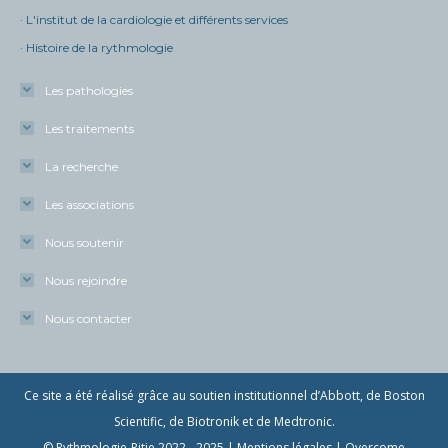
· L'institut de la cardiologie et différents services
· Histoire de la rythmologie
Les pathologies
Les traitements
La recherche
Les associations
Nous soutenir
Nous rejoindre
Nous contacter
Ce site a été réalisé grâce au soutien institutionnel d’Abbott, de Boston
Scientific, de Biotronik et de Medtronic.
© Rythmologie-Pitie 2022 - 2025 |
Mentions légales
| Overcome