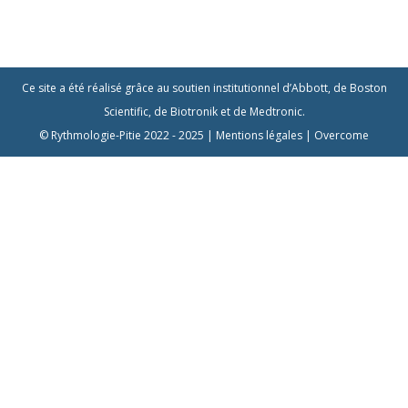
Ce site a été réalisé grâce au soutien institutionnel d’Abbott, de Boston
Scientific, de Biotronik et de Medtronic.
© Rythmologie-Pitie 2022 - 2025 |
Mentions légales
| Overcome