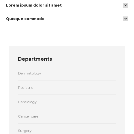
Lorem ipsum dolor sit amet
Quisque commodo
Departments
Dermatology
Pediatric
Cardiology
Cancer care
Surgery